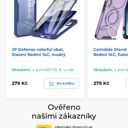
Prošívání na okrajích
: Pro vyšší odolnost a stylový
vzhled.
Vnitřní povrch ze semiše
: Chrání displej před
oděrkami a zajišťuje, že váš telefon bude vždy v
bezpečí.
Silný magnetický uzávěr
: Drží pouzdro pevně
zavřené a usnadňuje každodenní používání.
JP Defense colorful obal,
Camslide Stand 
Xiaomi Redmi 14C, modrý
Redmi 14C, fialo
Skladem
,
v pondělí 10. 8. u vás
Skladem
,
v pondě
279 Kč
279 Kč
Do košíku
Ověřeno
našimi zákazníky
zákazníků doporučuje