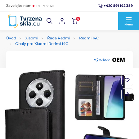
+420 591 142 359
Zavolejte nám
(Po-Pá 9-12)
0
Menu
Úvod
Xiaomi
Řada Redmi
Redmi 14C
Obaly pro Xiaomi Redmi 14C
Výrobce