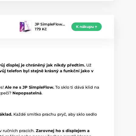
JP SimpleFlow…
K nákupu
179 Kč
vůj displej je chráněný jak nikdy předtím.
Už
tvůj telefon byl stejně krásný a funkční jako v
es!
Ale ne s JP SimpleFlow.
To sklo ti dává klid na
ezpečí?
Nepopsatelná
.
áklad.
Každé smítko prachu pryč, aby sklo sedlo
v ručních pracích.
Zarovnej ho s displejem a