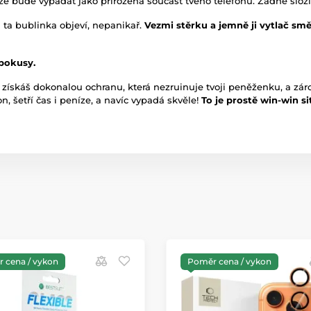
že bude vypadat jako přirozená součást tvého telefonu. Žádné slož
 ta bublinka objeví, nepanikař.
Vezmi stěrku a jemně ji vytlač sm
pokusy.
získáš dokonalou ochranu, která nezruinuje tvoji peněženku, a zár
n, šetří čas i peníze, a navíc vypadá skvěle!
To je prostě win-win s
 cena / vykon
Poměr cena / vykon