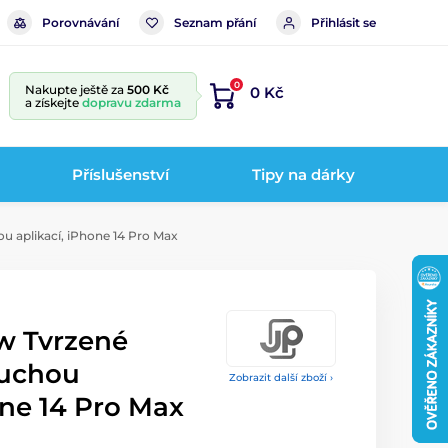
Porovnávání
Seznam přání
Přihlásit se
0
Nakupte ještě za
500 Kč
0 Kč
a získejte
dopravu zdarma
Příslušenství
Tipy na dárky
u aplikací, iPhone 14 Pro Max
w Tvrzené
duchou
Zobrazit další zboží ›
one 14 Pro Max