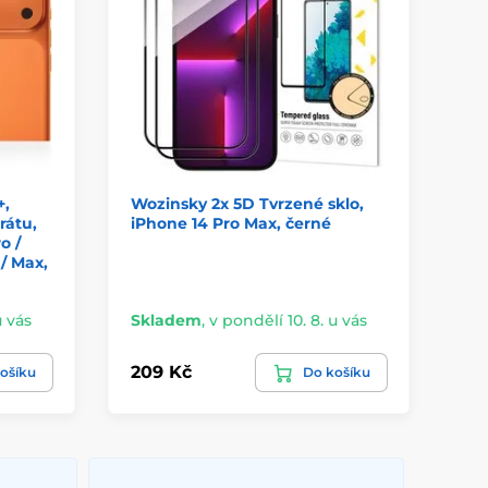
+,
Wozinsky 2x 5D Tvrzené sklo,
Te
rátu,
iPhone 14 Pro Max, černé
sk
o /
iPh
 / Max,
Max
tm
u vás
Skladem
,
v pondělí 10. 8. u vás
Sk
209 Kč
17
ošíku
Do košíku