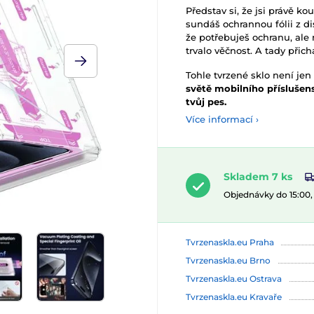
Představ si, že jsi právě k
sundáš ochrannou fólii z disp
že potřebuješ ochranu, ale 
trvalo věčnost. A tady přic
Tohle tvrzené sklo není jen
světě mobilního příslušenst
tvůj pes.
Více informací ›
Skladem 7 ks
Objednávky do 15:00
Tvrzenaskla.eu Praha
Tvrzenaskla.eu Brno
Tvrzenaskla.eu Ostrava
Tvrzenaskla.eu Kravaře