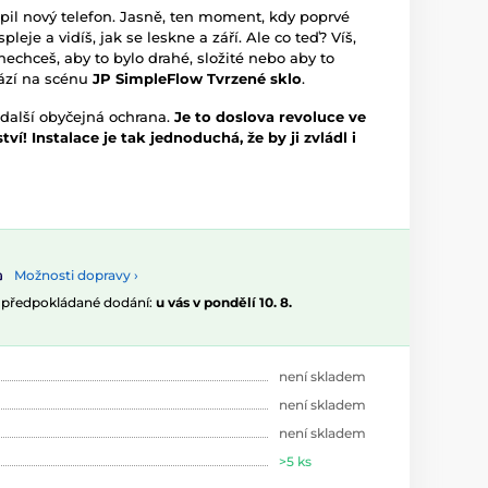
oupil nový telefon. Jasně, ten moment, kdy poprvé
leje a vidíš, jak se leskne a září. Ale co teď? Víš,
nechceš, aby to bylo drahé, složité nebo aby to
hází na scénu
JP SimpleFlow Tvrzené sklo
.
 další obyčejná ochrana.
Je to doslova revoluce ve
ví! Instalace je tak jednoduchá, že by ji zvládl i
Možnosti dopravy ›
, předpokládané dodání:
u vás v pondělí 10. 8.
není skladem
není skladem
není skladem
>5 ks