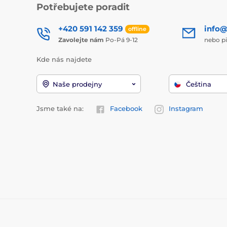
Potřebujete poradit
+420 591 142 359
info@
offline
Zavolejte nám
Po-Pá 9-12
nebo p
Kde nás najdete
Naše prodejny
Čeština
Jsme také na:
Facebook
Instagram