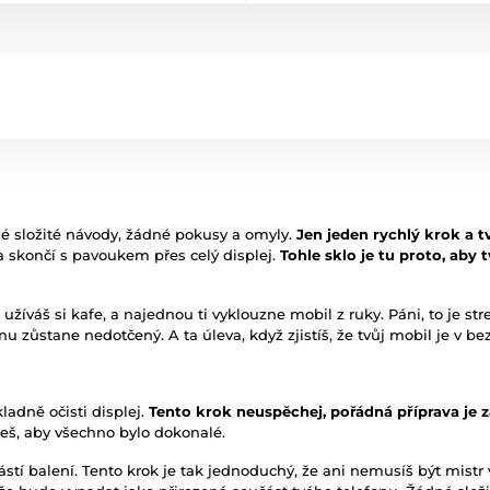
né složité návody, žádné pokusy a omyly.
Jen jeden rychlý krok a t
a skončí s pavoukem přes celý displej.
Tohle sklo je tu proto, aby 
 užíváš si kafe, a najednou ti vyklouzne mobil z ruky. Páni, to je str
fonu zůstane nedotčený. A ta úleva, když zjistíš, že tvůj mobil je v b
adně očisti displej.
Tento krok neuspěchej, pořádná příprava je z
hceš, aby všechno bylo dokonalé.
ástí balení. Tento krok je tak jednoduchý, že ani nemusíš být mistr 