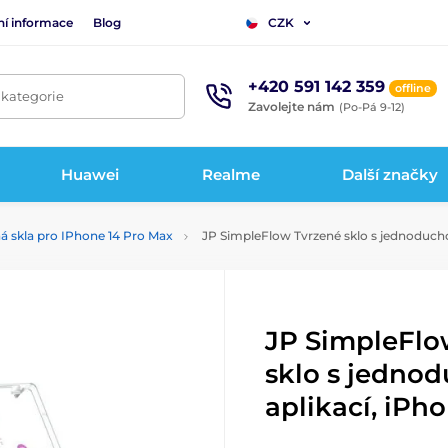
ní informace
Blog
CZK
+420 591 142 359
offline
 kategorie
Zavolejte nám
(Po-Pá 9-12)
Huawei
Realme
Další značky
á skla pro IPhone 14 Pro Max
JP SimpleFlow Tvrzené sklo s jednoducho
JP SimpleFlo
sklo s jedno
aplikací, iPh