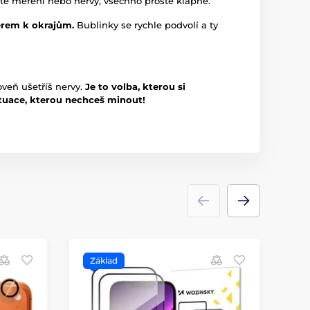
ité měření nebo nervy, všechno prostě klapne.
ěrem k okrajům.
Bublinky se rychle podvolí a ty
oveň ušetříš nervy.
Je to volba, kterou si
ituace, kterou nechceš minout!
Základ
P