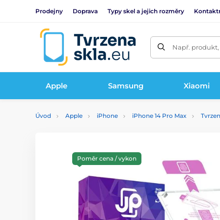
Prodejny
Doprava
Typy skel a jejich rozměry
Kontakt
Např. produkt,
Apple
Samsung
Xiaomi
Úvod
Apple
iPhone
iPhone 14 Pro Max
Tvrzen
Poměr cena / vykon