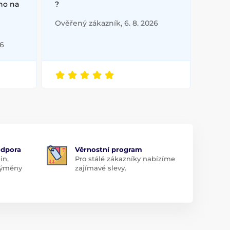
no na
?
Ověřený zákazník, 6. 8. 2026
26
odpora
Věrnostní program
in,
Pro stálé zákazníky nabízíme
 výměny
zajímavé slevy.