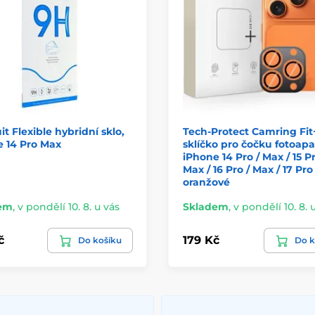
it Flexible hybridní sklo,
Tech-Protect Camring Fit
 14 Pro Max
sklíčko pro čočku fotoapa
iPhone 14 Pro / Max / 15 Pr
Max / 16 Pro / Max / 17 Pro
oranžové
em
,
v pondělí 10. 8. u vás
Skladem
,
v pondělí 10. 8. 
č
179 Kč
Do košíku
Do k