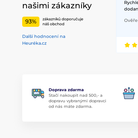
Rychlé
našimi zákazníky
dodan
zákazníků doporučuje
Ověřen
93%
náš obchod
Další hodnocení na
Heuréka.cz
Doprava zdarma
Stačí nakoupit nad 500,- a
dopravu vybranými dopravci
od nás máte zdarma.