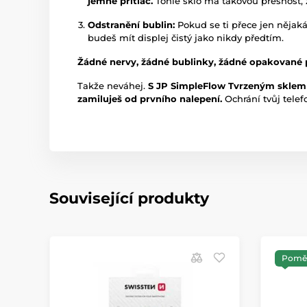
jemně přitlač.
Tohle sklo má takovou přesnost, 
Odstranění bublin:
Pokud se ti přece jen nějaká
budeš mít displej čistý jako nikdy předtím.
Žádné nervy, žádné bublinky, žádné opakované 
Takže neváhej.
S JP SimpleFlow Tvrzeným sklem
zamiluješ od prvního nalepení.
Ochrání tvůj telefo
Související produkty
Poměr